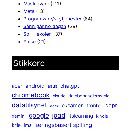
Maskinvare
(111)
Meta
(13)
Programvare/skytjenester
(84)
Sånn går no dagan
(29)
Spill i skolen
(37)
Ymse
(21)
Stikkord
android
acer
chatgpt
asus
chromebook
claude
databehandleravtale
datatilsynet
gdpr
eksamen
fronter
docx
ipad
google
itslearning
gemini
kindle
læringsbasert spilling
krle
lms