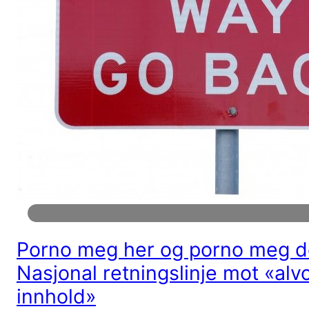
Porno meg her og porno meg d
Nasjonal retningslinje mot «alvo
innhold»