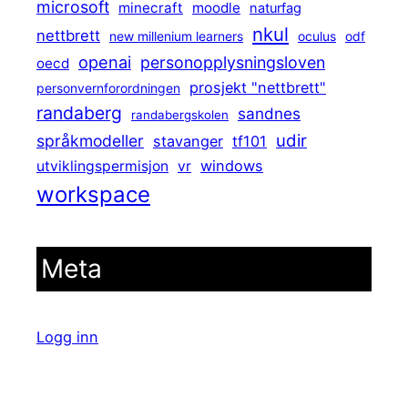
microsoft
minecraft
moodle
naturfag
nkul
nettbrett
new millenium learners
oculus
odf
openai
personopplysningsloven
oecd
prosjekt "nettbrett"
personvernforordningen
randaberg
sandnes
randabergskolen
udir
språkmodeller
stavanger
tf101
windows
utviklingspermisjon
vr
workspace
Meta
Logg inn