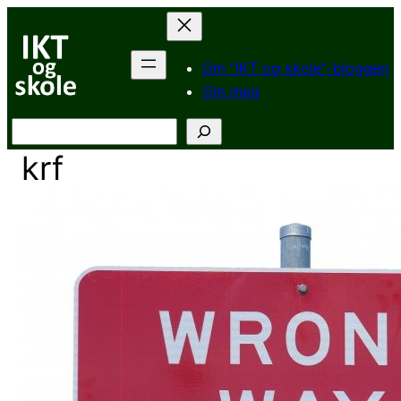
Hopp
til
innhold
Om “IKT og skole”-bloggen
Om meg
Søk
krf