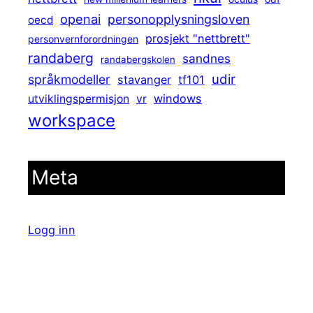
openai
personopplysningsloven
oecd
prosjekt "nettbrett"
personvernforordningen
randaberg
sandnes
randabergskolen
udir
språkmodeller
stavanger
tf101
windows
utviklingspermisjon
vr
workspace
Meta
Logg inn