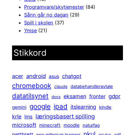
Programvare/skytjenester
(84)
Sånn går no dagan
(29)
Spill i skolen
(37)
Ymse
(21)
Stikkord
android
acer
chatgpt
asus
chromebook
claude
databehandleravtale
datatilsynet
gdpr
eksamen
fronter
docx
ipad
google
itslearning
gemini
kindle
læringsbasert spilling
krle
lms
microsoft
minecraft
moodle
naturfag
nkul
nettbrett
new millenium learners
oculus
odf