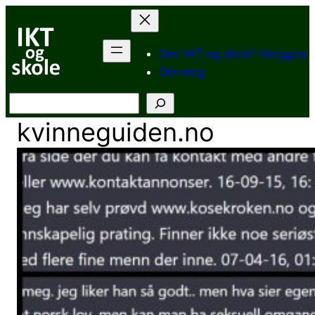
Hopp
til
innhold
Om “IKT og skole”-bloggen
Om meg
Søk
kvinneguiden.no