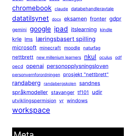
chromebook
claude
databehandleravtale
datatilsynet
gdpr
eksamen
fronter
docx
ipad
google
itslearning
gemini
kindle
læringsbasert spilling
krle
lms
microsoft
minecraft
moodle
naturfag
nkul
nettbrett
new millenium learners
oculus
odf
openai
personopplysningsloven
oecd
prosjekt "nettbrett"
personvernforordningen
randaberg
sandnes
randabergskolen
udir
språkmodeller
stavanger
tf101
windows
utviklingspermisjon
vr
workspace
Meta