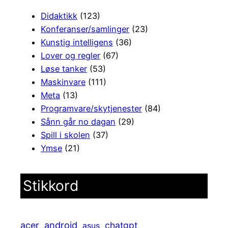
Didaktikk
(123)
Konferanser/samlinger
(23)
Kunstig intelligens
(36)
Lover og regler
(67)
Løse tanker
(53)
Maskinvare
(111)
Meta
(13)
Programvare/skytjenester
(84)
Sånn går no dagan
(29)
Spill i skolen
(37)
Ymse
(21)
Stikkord
android
acer
chatgpt
asus