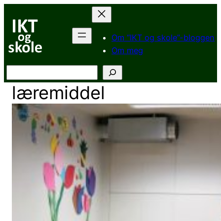
Hopp
til
innhold
Om “IKT og skole”-bloggen
Om meg
Søk
læremiddel