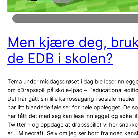
Men kjære deg, bru
de EDB i skolen?
Tema under middagsdrøset i dag ble leserinnlegge
om «Drapsspill på skole-Ipad – i ‘educational editio
Det har gått sin lille kanossagang i sosiale medier 
har litt blandede følelser for hele opplegget. De s
har fått det med seg kan lese innlegget og søke lit
Twitter – og oppdage at drapsspillet vi her snakk
er… Minecraft. Selv om jeg ser bort fra noen kanskj