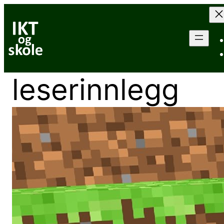
Hopp
til
innhold
leserinnlegg