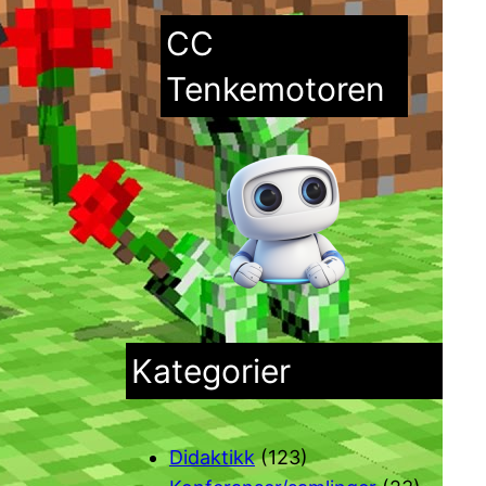
CC
Tenkemotoren
Kategorier
Didaktikk
(123)