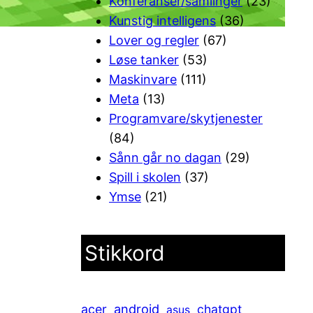
Konferanser/samlinger
(23)
Kunstig intelligens
(36)
Lover og regler
(67)
Løse tanker
(53)
Maskinvare
(111)
Meta
(13)
Programvare/skytjenester
(84)
Sånn går no dagan
(29)
Spill i skolen
(37)
Ymse
(21)
Stikkord
android
acer
chatgpt
asus