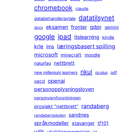
chromebook
claude
datatilsynet
databehandleravtale
gdpr
eksamen
fronter
gemini
docx
ipad
google
itslearning
kindle
læringsbasert spilling
krle
lms
microsoft
minecraft
moodle
nettbrett
naturfag
nkul
new millenium learners
oculus
odf
openai
oecd
personopplysningsloven
personvernforordningen
randaberg
prosjekt "nettbrett"
sandnes
randabergskolen
språkmodeller
stavanger
tf101
udir
utviklingspermisjon
vr