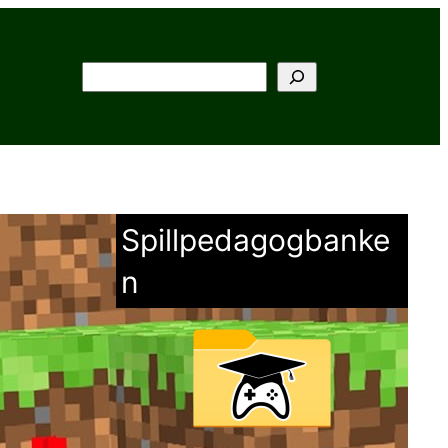
Søk
Spillpedagogbanke
n