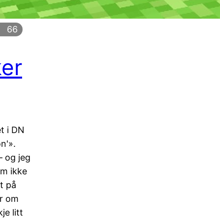
66
ker
t i DN
n'».
– og jeg
om ikke
t på
er om
e litt