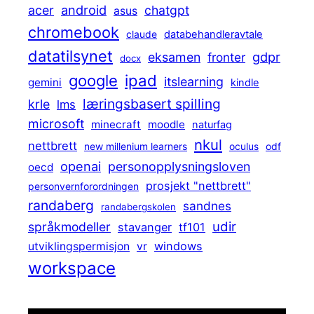
android
acer
chatgpt
asus
chromebook
claude
databehandleravtale
datatilsynet
gdpr
eksamen
fronter
docx
ipad
google
itslearning
gemini
kindle
læringsbasert spilling
krle
lms
microsoft
minecraft
moodle
naturfag
nkul
nettbrett
new millenium learners
oculus
odf
openai
personopplysningsloven
oecd
prosjekt "nettbrett"
personvernforordningen
randaberg
sandnes
randabergskolen
udir
språkmodeller
stavanger
tf101
windows
utviklingspermisjon
vr
workspace