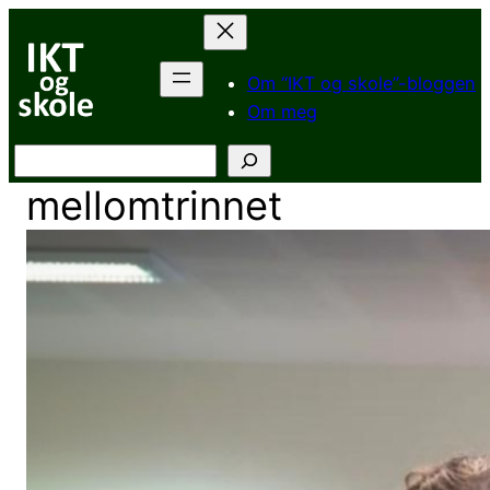
Hopp
til
innhold
Om “IKT og skole”-bloggen
Om meg
Søk
mellomtrinnet