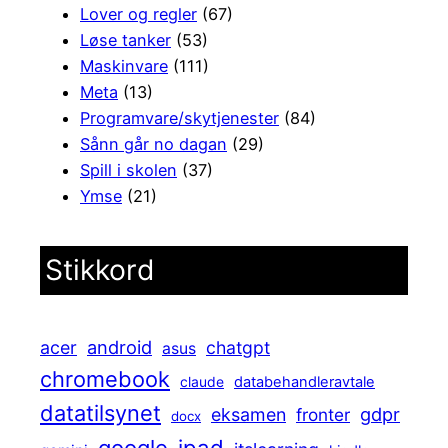
Lover og regler
(67)
Løse tanker
(53)
Maskinvare
(111)
Meta
(13)
Programvare/skytjenester
(84)
Sånn går no dagan
(29)
Spill i skolen
(37)
Ymse
(21)
Stikkord
android
acer
chatgpt
asus
chromebook
claude
databehandleravtale
datatilsynet
gdpr
eksamen
fronter
docx
ipad
google