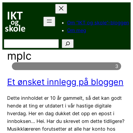
Hopp
til
innhold
Om “IKT og skole”-bloggen
Om meg
Søk
mplc
3
Et ønsket innlegg på bloggen
Dette innholdet er 10 år gammelt, så det kan godt
hende at ting er utdatert i vår hastige digitale
hverdag. Her en dag dukket det opp en epost i
innboksen… Hei. Har du skrevet om dette tidligere?
Musikklæreren forutsetter at alle har konto hos