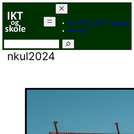
Hopp
til
innhold
Om “IKT og skole”-bloggen
Om meg
Søk
nkul2024