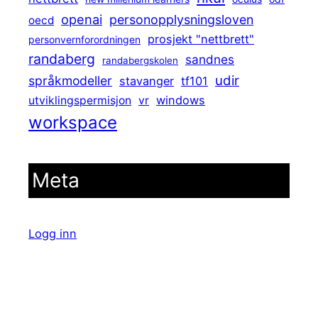
openai
personopplysningsloven
oecd
prosjekt "nettbrett"
personvernforordningen
randaberg
sandnes
randabergskolen
udir
språkmodeller
stavanger
tf101
windows
utviklingspermisjon
vr
workspace
Meta
Logg inn