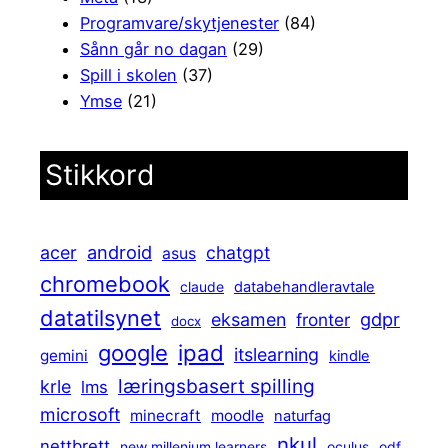
Programvare/skytjenester
(84)
Sånn går no dagan
(29)
Spill i skolen
(37)
Ymse
(21)
Stikkord
android
acer
chatgpt
asus
chromebook
claude
databehandleravtale
datatilsynet
gdpr
eksamen
fronter
docx
ipad
google
itslearning
gemini
kindle
læringsbasert spilling
krle
lms
microsoft
minecraft
moodle
naturfag
nkul
nettbrett
new millenium learners
oculus
odf