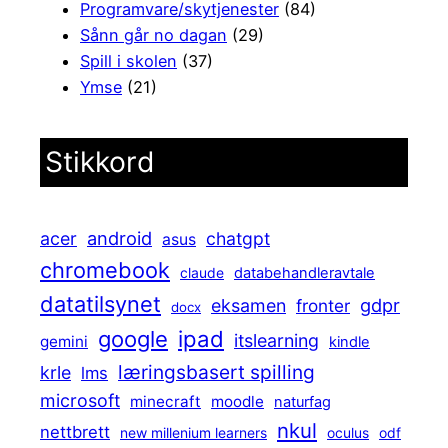
Programvare/skytjenester
(84)
Sånn går no dagan
(29)
Spill i skolen
(37)
Ymse
(21)
Stikkord
android
acer
chatgpt
asus
chromebook
claude
databehandleravtale
datatilsynet
gdpr
eksamen
fronter
docx
ipad
google
itslearning
gemini
kindle
læringsbasert spilling
krle
lms
microsoft
minecraft
moodle
naturfag
nkul
nettbrett
new millenium learners
oculus
odf