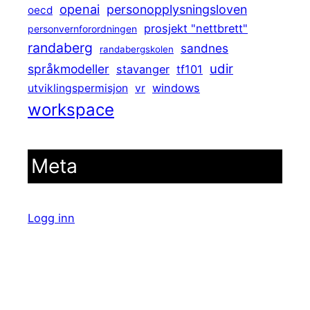
openai
personopplysningsloven
oecd
prosjekt "nettbrett"
personvernforordningen
randaberg
sandnes
randabergskolen
udir
språkmodeller
stavanger
tf101
windows
utviklingspermisjon
vr
workspace
Meta
Logg inn