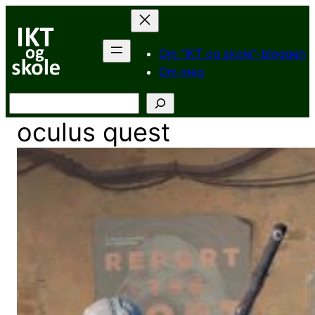
Hopp
til
innhold
Om “IKT og skole”-bloggen
Om meg
Søk
oculus quest