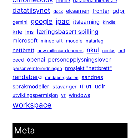
claude
databehandleravtale
datatilsynet
gdpr
eksamen
fronter
docx
ipad
google
itslearning
gemini
kindle
læringsbasert spilling
krle
lms
microsoft
minecraft
moodle
naturfag
nkul
nettbrett
new millenium learners
oculus
odf
openai
personopplysningsloven
oecd
prosjekt "nettbrett"
personvernforordningen
randaberg
sandnes
randabergskolen
udir
språkmodeller
stavanger
tf101
windows
utviklingspermisjon
vr
workspace
Meta