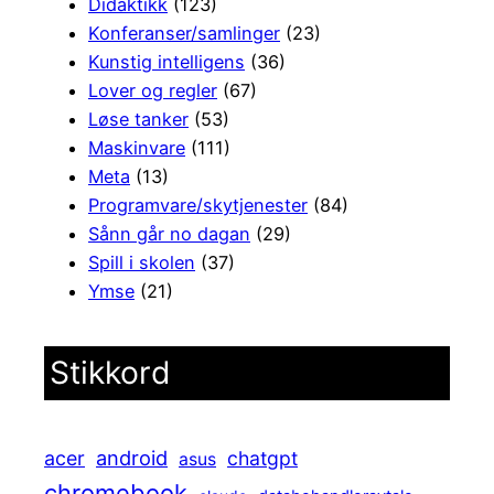
Didaktikk
(123)
Konferanser/samlinger
(23)
Kunstig intelligens
(36)
Lover og regler
(67)
Løse tanker
(53)
Maskinvare
(111)
Meta
(13)
Programvare/skytjenester
(84)
Sånn går no dagan
(29)
Spill i skolen
(37)
Ymse
(21)
Stikkord
android
acer
chatgpt
asus
chromebook