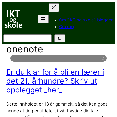
Hopp
til
innhold
Om “IKT og skole”-bloggen
Om meg
Søk
onenote
2
Er du klar for å bli en lærer i
det 21. århundre? Skriv ut
opplegget _her_
Dette innholdet er 13 år gammelt, så det kan godt
hende at ting er utdatert i vår hastige digitale