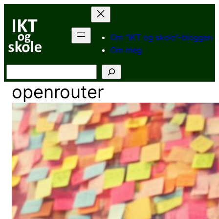
Hopp
til
innhold
Om “IKT og skole”-bloggen
Om meg
Søk
openrouter