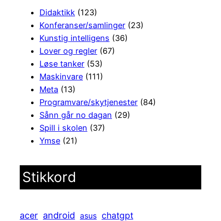
Didaktikk
(123)
Konferanser/samlinger
(23)
Kunstig intelligens
(36)
Lover og regler
(67)
Løse tanker
(53)
Maskinvare
(111)
Meta
(13)
Programvare/skytjenester
(84)
Sånn går no dagan
(29)
Spill i skolen
(37)
Ymse
(21)
Stikkord
android
acer
chatgpt
asus