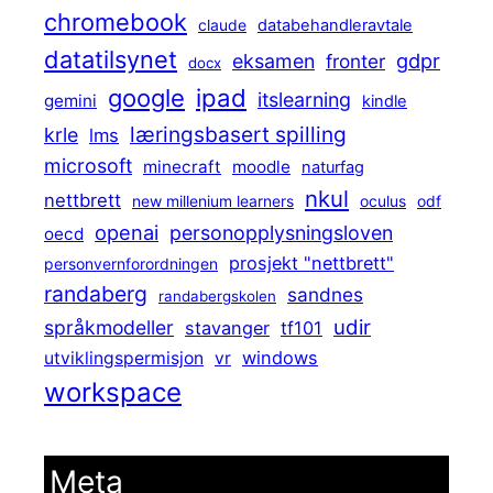
chromebook
claude
databehandleravtale
datatilsynet
gdpr
eksamen
fronter
docx
ipad
google
itslearning
gemini
kindle
læringsbasert spilling
krle
lms
microsoft
minecraft
moodle
naturfag
nkul
nettbrett
new millenium learners
oculus
odf
openai
personopplysningsloven
oecd
prosjekt "nettbrett"
personvernforordningen
randaberg
sandnes
randabergskolen
udir
språkmodeller
stavanger
tf101
windows
utviklingspermisjon
vr
workspace
Meta