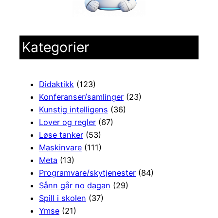
Kategorier
Didaktikk
(123)
Konferanser/samlinger
(23)
Kunstig intelligens
(36)
Lover og regler
(67)
Løse tanker
(53)
Maskinvare
(111)
Meta
(13)
Programvare/skytjenester
(84)
Sånn går no dagan
(29)
Spill i skolen
(37)
Ymse
(21)