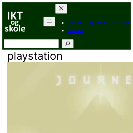
Hopp
til
innhold
Om “IKT og skole”-bloggen
Om meg
Søk
playstation