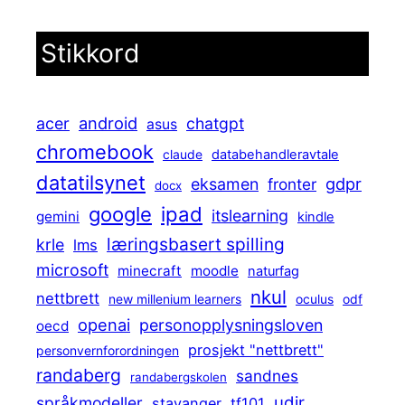
Stikkord
android
acer
chatgpt
asus
chromebook
claude
databehandleravtale
datatilsynet
gdpr
eksamen
fronter
docx
ipad
google
itslearning
gemini
kindle
læringsbasert spilling
krle
lms
microsoft
minecraft
moodle
naturfag
nkul
nettbrett
new millenium learners
oculus
odf
openai
personopplysningsloven
oecd
prosjekt "nettbrett"
personvernforordningen
randaberg
sandnes
randabergskolen
udir
språkmodeller
stavanger
tf101