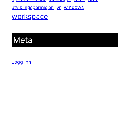
windows
utviklingspermisjon
vr
workspace
Meta
Logg inn