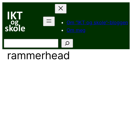
Hopp
til
innhold
Om “IKT og skole”-bloggen
Om meg
Søk
rammerhead