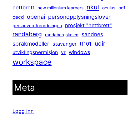
nkul
nettbrett
new millenium learners
oculus
odf
openai
personopplysningsloven
oecd
prosjekt "nettbrett"
personvernforordningen
randaberg
sandnes
randabergskolen
udir
språkmodeller
stavanger
tf101
windows
utviklingspermisjon
vr
workspace
Meta
Logg inn