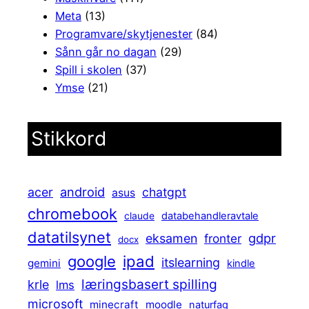
Meta
(13)
Programvare/skytjenester
(84)
Sånn går no dagan
(29)
Spill i skolen
(37)
Ymse
(21)
Stikkord
android
acer
chatgpt
asus
chromebook
claude
databehandleravtale
datatilsynet
gdpr
eksamen
fronter
docx
ipad
google
itslearning
gemini
kindle
læringsbasert spilling
krle
lms
microsoft
minecraft
moodle
naturfag