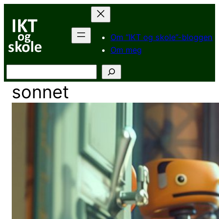
Hopp
til
innhold
Om “IKT og skole”-bloggen
Om meg
Søk
sonnet