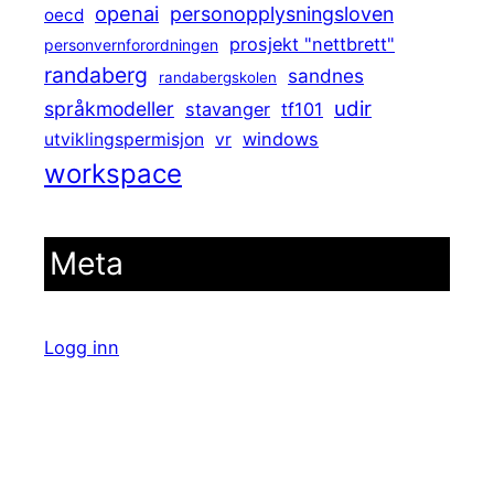
openai
personopplysningsloven
oecd
prosjekt "nettbrett"
personvernforordningen
randaberg
sandnes
randabergskolen
udir
språkmodeller
stavanger
tf101
windows
utviklingspermisjon
vr
workspace
Meta
Logg inn