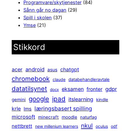
Programvare/skytjenester
(84)
Sånn går no dagan
(29)
Spill i skolen
(37)
Ymse
(21)
Stikkord
android
acer
chatgpt
asus
chromebook
claude
databehandleravtale
datatilsynet
gdpr
eksamen
fronter
docx
ipad
google
itslearning
gemini
kindle
læringsbasert spilling
krle
lms
microsoft
minecraft
moodle
naturfag
nkul
nettbrett
new millenium learners
oculus
odf