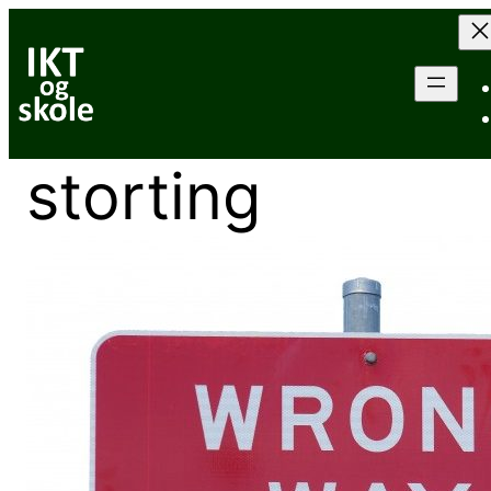
Hopp
til
innhold
storting