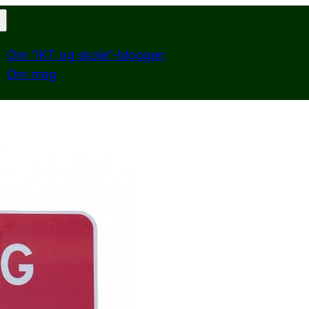
Om “IKT og skole”-bloggen
Om meg