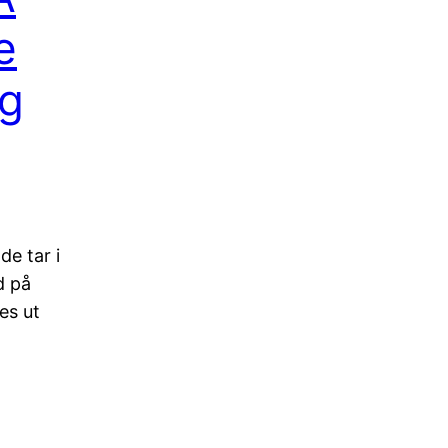
e
ig
de tar i
d på
es ut