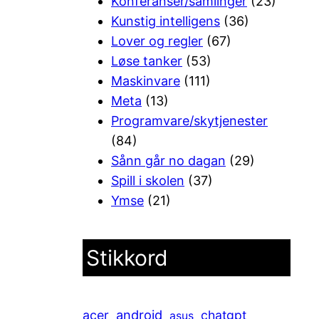
Konferanser/samlinger
(23)
Kunstig intelligens
(36)
Lover og regler
(67)
Løse tanker
(53)
Maskinvare
(111)
Meta
(13)
Programvare/skytjenester
(84)
Sånn går no dagan
(29)
Spill i skolen
(37)
Ymse
(21)
Stikkord
android
acer
chatgpt
asus