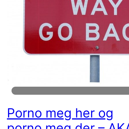
Porno meg her og
porno meg der – AK