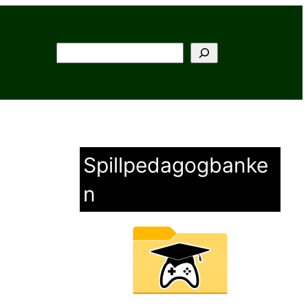
Søk
Spillpedagogbanke
n