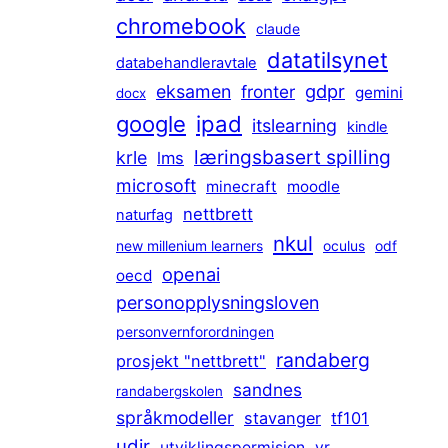
chromebook
claude
datatilsynet
databehandleravtale
gdpr
eksamen
fronter
gemini
docx
ipad
google
itslearning
kindle
læringsbasert spilling
krle
lms
microsoft
minecraft
moodle
nettbrett
naturfag
nkul
new millenium learners
oculus
odf
openai
oecd
personopplysningsloven
personvernforordningen
randaberg
prosjekt "nettbrett"
sandnes
randabergskolen
språkmodeller
stavanger
tf101
udir
utviklingspermisjon
vr