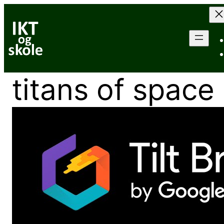
Hopp
til
innhold
titans of space