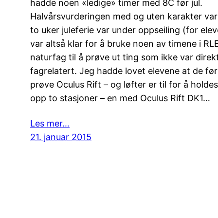
hadde noen «ledige» timer med 8C før jul.
Halvårsvurderingen med og uten karakter var
to uker juleferie var under oppseiling (for ele
var altså klar for å bruke noen av timene i RL
naturfag til å prøve ut ting som ikke var direk
fagrelatert. Jeg hadde lovet elevene at de før j
prøve Oculus Rift – og løfter er til for å holde
opp to stasjoner – en med Oculus Rift DK1…
Les mer…
21. januar 2015