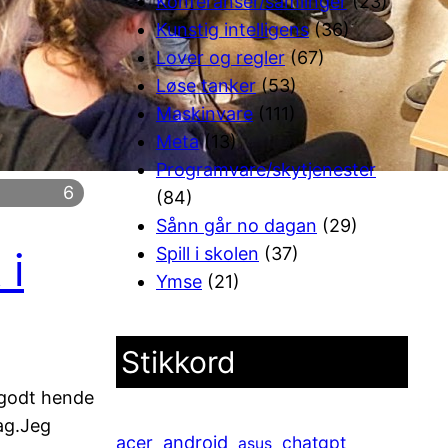
Konferanser/samlinger
(23)
Kunstig intelligens
(36)
Lover og regler
(67)
Løse tanker
(53)
Maskinvare
(111)
Meta
(13)
Programvare/skytjenester
6
(84)
Sånn går no dagan
(29)
 i
Spill i skolen
(37)
Ymse
(21)
Stikkord
 godt hende
dag.Jeg
android
acer
chatgpt
asus