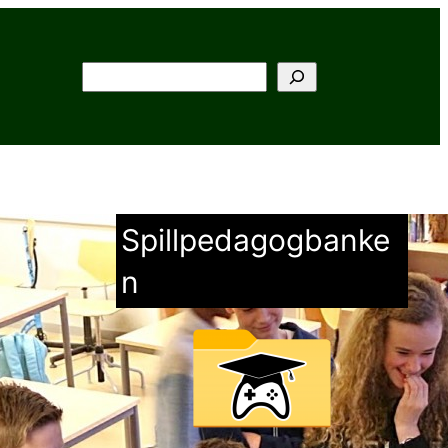
Søk
Spillpedagogbanke
n