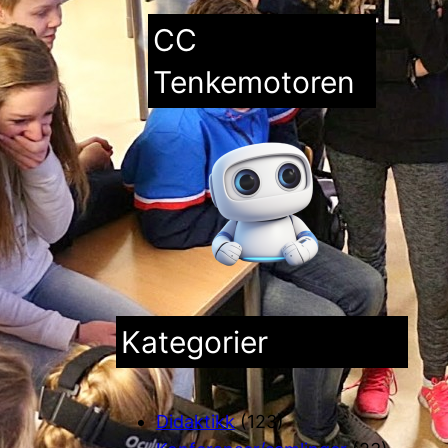
CC
Tenkemotoren
Kategorier
Didaktikk
(123)