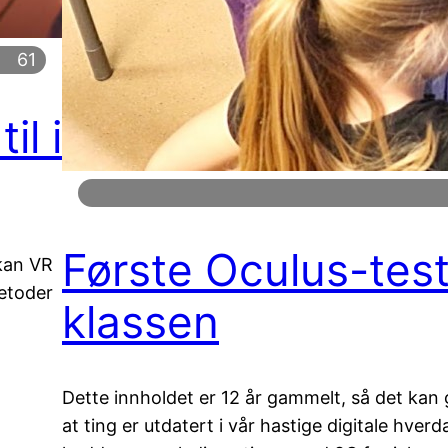
61
il i
Første Oculus-test
 kan VR
metoder
klassen
Dette innholdet er 12 år gammelt, så det kan
at ting er utdatert i vår hastige digitale hver