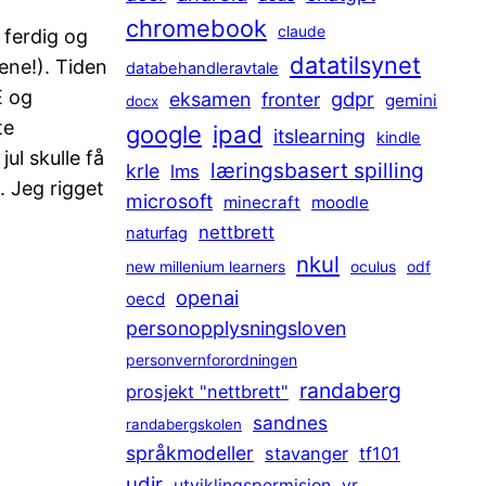
chromebook
claude
 ferdig og
datatilsynet
vene!). Tiden
databehandleravtale
E og
gdpr
eksamen
fronter
gemini
docx
te
ipad
google
itslearning
kindle
ul skulle få
læringsbasert spilling
krle
lms
s. Jeg rigget
microsoft
minecraft
moodle
nettbrett
naturfag
nkul
new millenium learners
oculus
odf
openai
oecd
personopplysningsloven
personvernforordningen
randaberg
prosjekt "nettbrett"
sandnes
randabergskolen
språkmodeller
stavanger
tf101
udir
utviklingspermisjon
vr