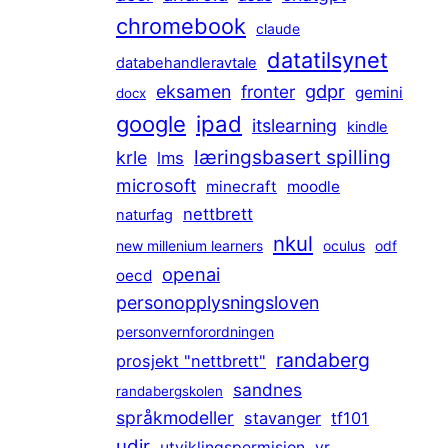
chromebook
claude
datatilsynet
databehandleravtale
gdpr
eksamen
fronter
gemini
docx
ipad
google
itslearning
kindle
læringsbasert spilling
krle
lms
microsoft
minecraft
moodle
nettbrett
naturfag
nkul
new millenium learners
oculus
odf
openai
oecd
personopplysningsloven
personvernforordningen
randaberg
prosjekt "nettbrett"
sandnes
randabergskolen
språkmodeller
stavanger
tf101
udir
utviklingspermisjon
vr