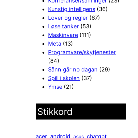
Konferanser/samlinger
(23)
Kunstig intelligens
(36)
Lover og regler
(67)
Løse tanker
(53)
Maskinvare
(111)
Meta
(13)
Programvare/skytjenester
(84)
Sånn går no dagan
(29)
Spill i skolen
(37)
Ymse
(21)
Stikkord
android
acer
chatgpt
asus