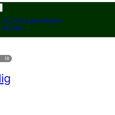
Om “IKT og skole”-bloggen
Om meg
18
lig