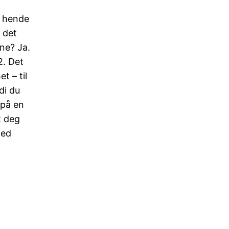
t hende
r det
ne? Ja.
 2. Det
t – til
di du
 på en
t deg
med