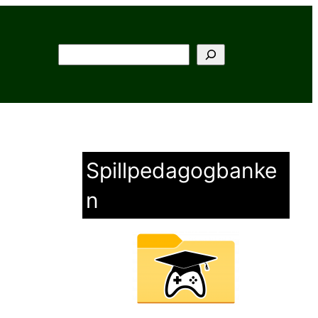
Søk
Spillpedagogbanke
n