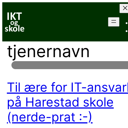
Hopp
til
innhold
tjenernavn
Til ære for IT-ansvar
på Harestad skole
(nerde-prat :-)