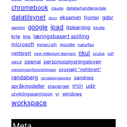
chromebook
claude
databehandleravtale
datatilsynet
gdpr
eksamen
fronter
docx
ipad
google
itslearning
gemini
kindle
læringsbasert spilling
krle
lms
microsoft
minecraft
moodle
naturfag
nkul
nettbrett
new millenium learners
oculus
odf
openai
personopplysningsloven
oecd
prosjekt "nettbrett"
personvernforordningen
randaberg
sandnes
randabergskolen
udir
språkmodeller
stavanger
tf101
windows
utviklingspermisjon
vr
workspace
Meta