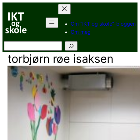
Hopp
til
innhold
Om “IKT og skole”-bloggen
Om meg
Søk
torbjørn røe isaksen