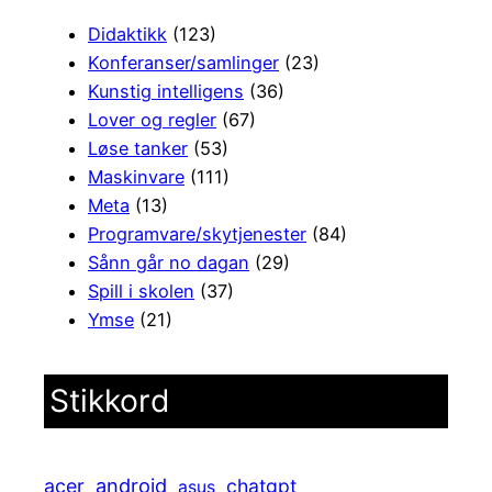
Didaktikk
(123)
Konferanser/samlinger
(23)
Kunstig intelligens
(36)
Lover og regler
(67)
Løse tanker
(53)
Maskinvare
(111)
Meta
(13)
Programvare/skytjenester
(84)
Sånn går no dagan
(29)
Spill i skolen
(37)
Ymse
(21)
Stikkord
android
acer
chatgpt
asus