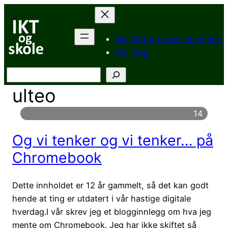
Hopp
til
innhold
Om “IKT og skole”-bloggen
Om meg
Søk
ulteo
14
Og vi tenker og vi tenker… på
Chromebook
Dette innholdet er 12 år gammelt, så det kan godt
hende at ting er utdatert i vår hastige digitale
hverdag.I vår skrev jeg et blogginnlegg om hva jeg
mente om Chromebook. Jeg har ikke skiftet så