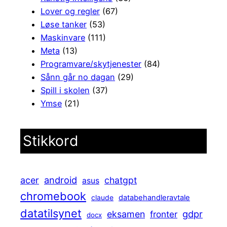
Lover og regler
(67)
Løse tanker
(53)
Maskinvare
(111)
Meta
(13)
Programvare/skytjenester
(84)
Sånn går no dagan
(29)
Spill i skolen
(37)
Ymse
(21)
Stikkord
android
acer
chatgpt
asus
chromebook
claude
databehandleravtale
datatilsynet
gdpr
eksamen
fronter
docx