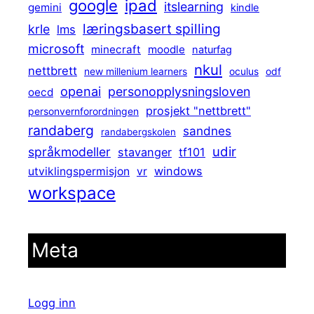
ipad
google
itslearning
gemini
kindle
læringsbasert spilling
krle
lms
microsoft
minecraft
moodle
naturfag
nkul
nettbrett
new millenium learners
oculus
odf
openai
personopplysningsloven
oecd
prosjekt "nettbrett"
personvernforordningen
randaberg
sandnes
randabergskolen
udir
språkmodeller
stavanger
tf101
windows
utviklingspermisjon
vr
workspace
Meta
Logg inn