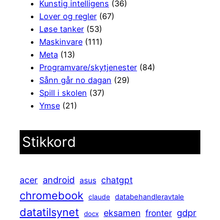
Kunstig intelligens
(36)
Lover og regler
(67)
Løse tanker
(53)
Maskinvare
(111)
Meta
(13)
Programvare/skytjenester
(84)
Sånn går no dagan
(29)
Spill i skolen
(37)
Ymse
(21)
Stikkord
android
acer
chatgpt
asus
chromebook
claude
databehandleravtale
datatilsynet
gdpr
eksamen
fronter
docx