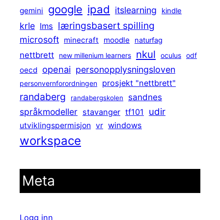
ipad
google
itslearning
gemini
kindle
læringsbasert spilling
krle
lms
microsoft
minecraft
moodle
naturfag
nkul
nettbrett
new millenium learners
oculus
odf
openai
personopplysningsloven
oecd
prosjekt "nettbrett"
personvernforordningen
randaberg
sandnes
randabergskolen
udir
språkmodeller
stavanger
tf101
windows
utviklingspermisjon
vr
workspace
Meta
Logg inn