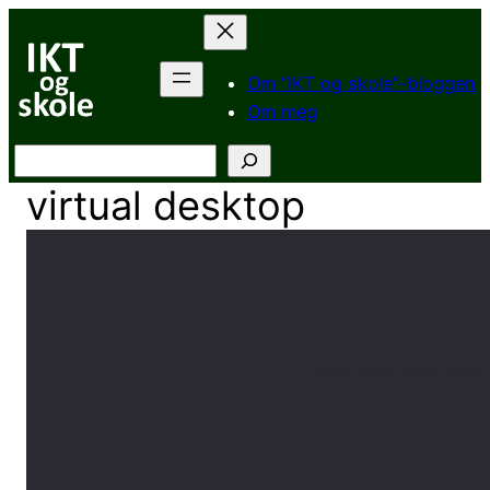
Hopp
til
innhold
Om “IKT og skole”-bloggen
Om meg
Søk
virtual desktop