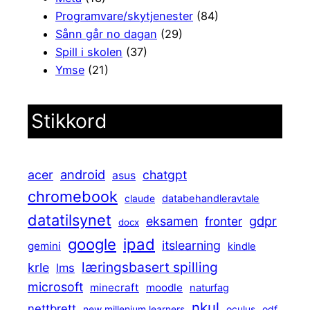
Programvare/skytjenester
(84)
Sånn går no dagan
(29)
Spill i skolen
(37)
Ymse
(21)
Stikkord
android
acer
chatgpt
asus
chromebook
claude
databehandleravtale
datatilsynet
gdpr
eksamen
fronter
docx
ipad
google
itslearning
gemini
kindle
læringsbasert spilling
krle
lms
microsoft
minecraft
moodle
naturfag
nkul
nettbrett
new millenium learners
oculus
odf