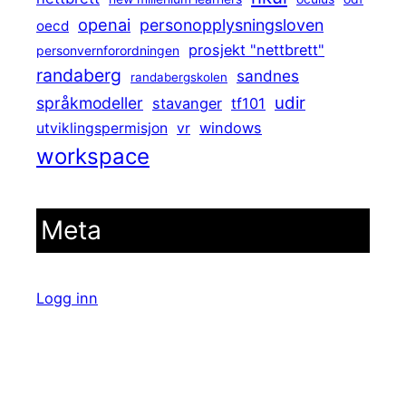
openai
personopplysningsloven
oecd
prosjekt "nettbrett"
personvernforordningen
randaberg
sandnes
randabergskolen
udir
språkmodeller
stavanger
tf101
windows
utviklingspermisjon
vr
workspace
Meta
Logg inn