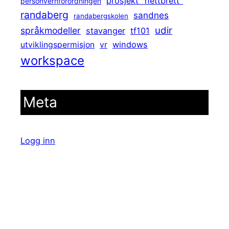
prosjekt "nettbrett"
personvernforordningen
randaberg
sandnes
randabergskolen
udir
språkmodeller
stavanger
tf101
windows
utviklingspermisjon
vr
workspace
Meta
Logg inn