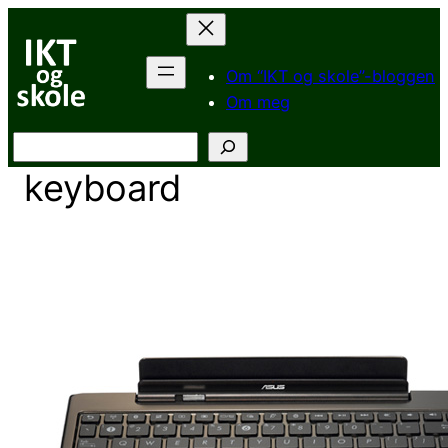
Hopp
til
innhold
Om “IKT og skole”-bloggen
Om meg
Søk
keyboard