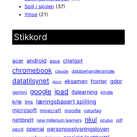
Spill i skolen
(37)
Ymse
(21)
Stikkord
android
acer
chatgpt
asus
chromebook
claude
databehandleravtale
datatilsynet
gdpr
eksamen
fronter
docx
ipad
google
itslearning
gemini
kindle
læringsbasert spilling
krle
lms
microsoft
minecraft
moodle
naturfag
nkul
nettbrett
new millenium learners
oculus
odf
openai
personopplysningsloven
oecd