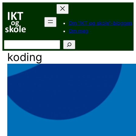
Hopp
til
innhold
Om “IKT og skole”-bloggen
Om meg
Søk
koding