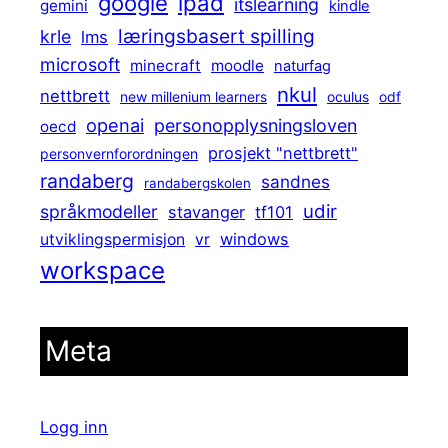
ipad
google
itslearning
gemini
kindle
læringsbasert spilling
krle
lms
microsoft
minecraft
moodle
naturfag
nkul
nettbrett
new millenium learners
oculus
odf
openai
personopplysningsloven
oecd
prosjekt "nettbrett"
personvernforordningen
randaberg
sandnes
randabergskolen
udir
språkmodeller
stavanger
tf101
windows
utviklingspermisjon
vr
workspace
Meta
Logg inn