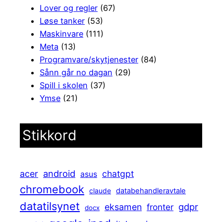
Lover og regler
(67)
Løse tanker
(53)
Maskinvare
(111)
Meta
(13)
Programvare/skytjenester
(84)
Sånn går no dagan
(29)
Spill i skolen
(37)
Ymse
(21)
Stikkord
android
acer
chatgpt
asus
chromebook
claude
databehandleravtale
datatilsynet
gdpr
eksamen
fronter
docx