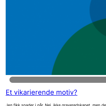
Et vikarierende motiv?
Jeg fikk spader i går. Nei, ikke graveredskapet, men d