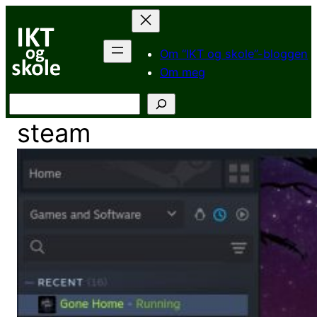
Hopp
til
innhold
Om “IKT og skole”-bloggen
Om meg
Søk
steam