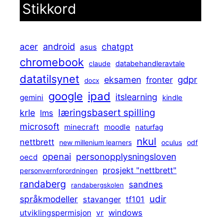
Stikkord
android
acer
chatgpt
asus
chromebook
claude
databehandleravtale
datatilsynet
gdpr
eksamen
fronter
docx
ipad
google
itslearning
gemini
kindle
læringsbasert spilling
krle
lms
microsoft
minecraft
moodle
naturfag
nkul
nettbrett
new millenium learners
oculus
odf
openai
personopplysningsloven
oecd
prosjekt "nettbrett"
personvernforordningen
randaberg
sandnes
randabergskolen
udir
språkmodeller
stavanger
tf101
windows
utviklingspermisjon
vr