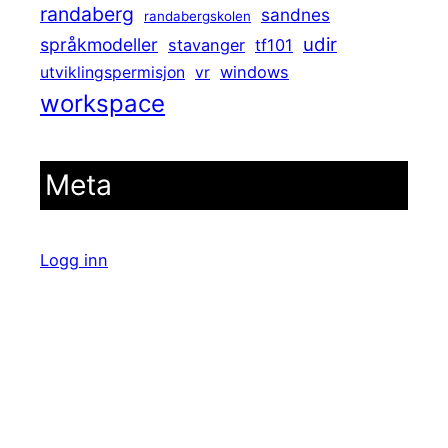
randaberg
sandnes
randabergskolen
udir
språkmodeller
stavanger
tf101
windows
utviklingspermisjon
vr
workspace
Meta
Logg inn