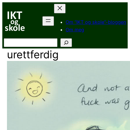
Hopp
til
innhold
Om “IKT og skole”-bloggen
Om meg
Søk
urettferdig