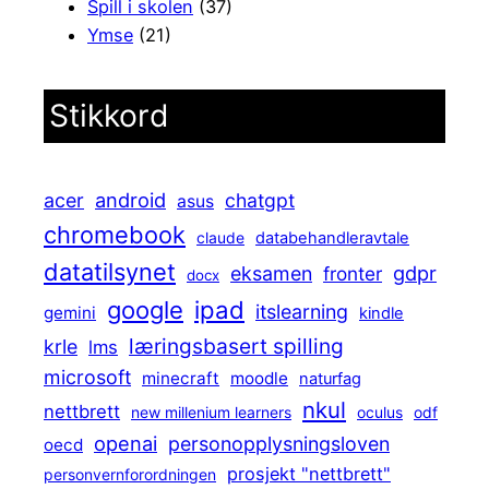
Spill i skolen
(37)
Ymse
(21)
Stikkord
android
acer
chatgpt
asus
chromebook
claude
databehandleravtale
datatilsynet
gdpr
eksamen
fronter
docx
ipad
google
itslearning
gemini
kindle
læringsbasert spilling
krle
lms
microsoft
minecraft
moodle
naturfag
nkul
nettbrett
new millenium learners
oculus
odf
openai
personopplysningsloven
oecd
prosjekt "nettbrett"
personvernforordningen