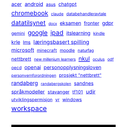
android
acer
chatgpt
asus
chromebook
claude
databehandleravtale
datatilsynet
gdpr
eksamen
fronter
docx
ipad
google
itslearning
gemini
kindle
læringsbasert spilling
krle
lms
microsoft
minecraft
moodle
naturfag
nkul
nettbrett
new millenium learners
oculus
odf
openai
personopplysningsloven
oecd
prosjekt "nettbrett"
personvernforordningen
randaberg
sandnes
randabergskolen
udir
språkmodeller
stavanger
tf101
windows
utviklingspermisjon
vr
workspace