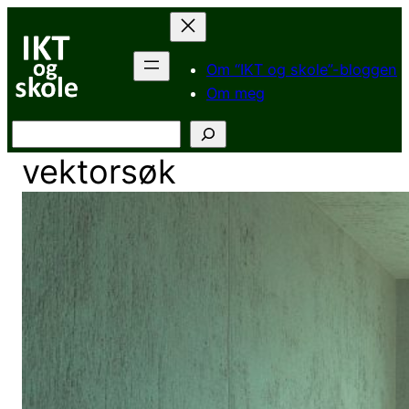
Hopp
til
innhold
Om “IKT og skole”-bloggen
Om meg
Søk
vektorsøk