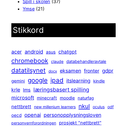
Spill i skolen
(37)
Ymse
(21)
Stikkord
android
acer
chatgpt
asus
chromebook
claude
databehandleravtale
datatilsynet
gdpr
eksamen
fronter
docx
ipad
google
itslearning
gemini
kindle
læringsbasert spilling
krle
lms
microsoft
minecraft
moodle
naturfag
nkul
nettbrett
new millenium learners
oculus
odf
openai
personopplysningsloven
oecd
prosjekt "nettbrett"
personvernforordningen