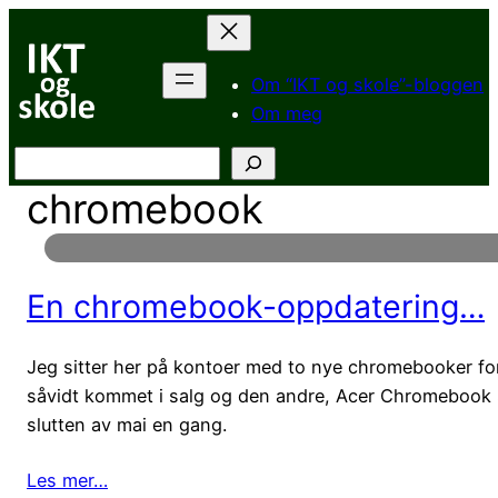
Hopp
til
innhold
Om “IKT og skole”-bloggen
Om meg
Søk
chromebook
En chromebook-oppdatering…
Jeg sitter her på kontoer med to nye chromebooker f
såvidt kommet i salg og den andre, Acer Chromebook Sp
slutten av mai en gang.
Les mer…