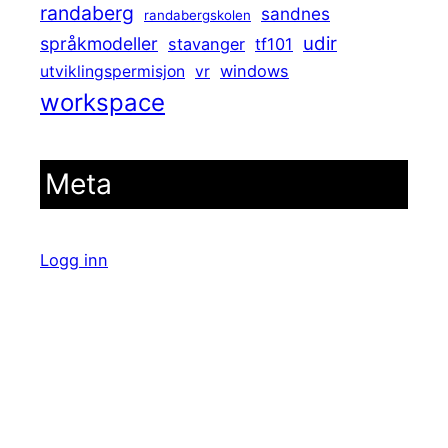
randaberg
sandnes
randabergskolen
udir
språkmodeller
stavanger
tf101
windows
utviklingspermisjon
vr
workspace
Meta
Logg inn