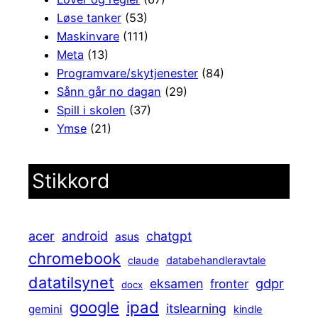
Løse tanker
(53)
Maskinvare
(111)
Meta
(13)
Programvare/skytjenester
(84)
Sånn går no dagan
(29)
Spill i skolen
(37)
Ymse
(21)
Stikkord
android
acer
chatgpt
asus
chromebook
claude
databehandleravtale
datatilsynet
gdpr
eksamen
fronter
docx
ipad
google
itslearning
gemini
kindle