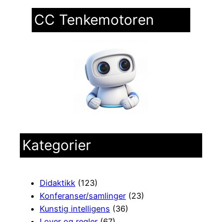
CC Tenkemotoren
Kategorier
Didaktikk
(123)
Konferanser/samlinger
(23)
Kunstig intelligens
(36)
Lover og regler
(67)