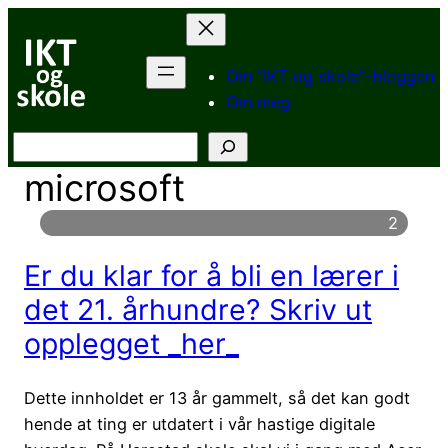
Hopp
til
innhold
Om “IKT og skole”-bloggen
Om meg
Søk
microsoft
2
Er du klar for å bli en lærer i
det 21. århundre? Skriv ut
opplegget _her_
Dette innholdet er 13 år gammelt, så det kan godt
hende at ting er utdatert i vår hastige digitale