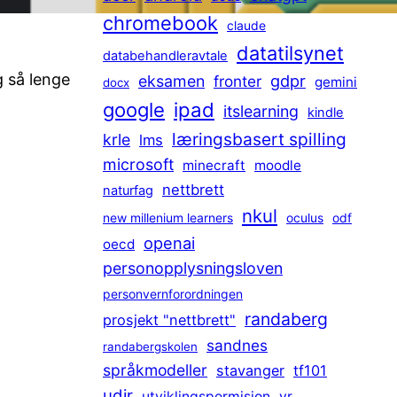
chromebook
claude
datatilsynet
databehandleravtale
g så lenge
gdpr
eksamen
fronter
gemini
docx
ipad
google
itslearning
kindle
læringsbasert spilling
krle
lms
microsoft
minecraft
moodle
nettbrett
naturfag
nkul
new millenium learners
oculus
odf
openai
oecd
personopplysningsloven
personvernforordningen
randaberg
prosjekt "nettbrett"
sandnes
randabergskolen
språkmodeller
stavanger
tf101
udir
utviklingspermisjon
vr