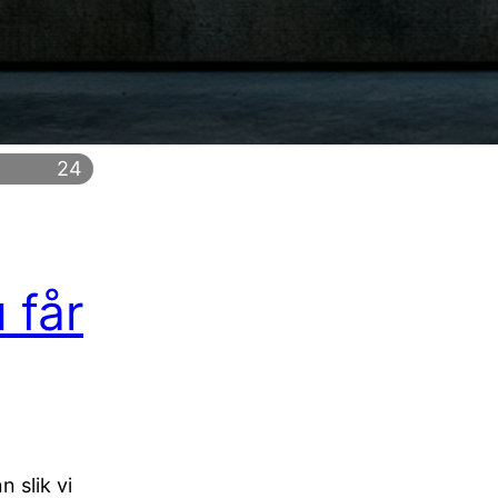
24
 får
 slik vi