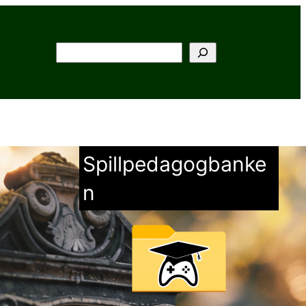
Søk
Spillpedagogbanke
n