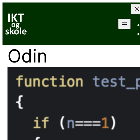
Hopp
til
innhold
Odin