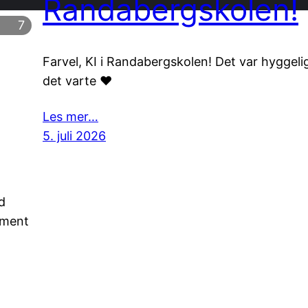
Randabergskolen!
7
Farvel, KI i Randabergskolen! Det var hyggeli
det varte ❤️
Les mer…
5. juli 2026
d
ument