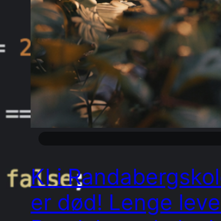
KI i Randabergsko
er død! Lenge leve 