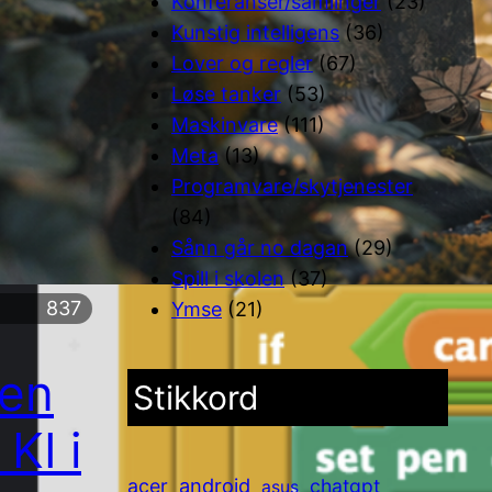
Konferanser/samlinger
(23)
Kunstig intelligens
(36)
Lover og regler
(67)
Løse tanker
(53)
Maskinvare
(111)
Meta
(13)
Programvare/skytjenester
(84)
Sånn går no dagan
(29)
Spill i skolen
(37)
837
Ymse
(21)
len
Stikkord
KI i
android
acer
chatgpt
asus