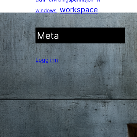
workspace
windows
Meta
Logg inn